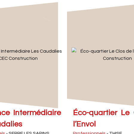
ce Intermédiaire
Éco-quartier Le
dalies
l’Envol
els
- SERRE LES SAPINS
Professionnels
- THISE